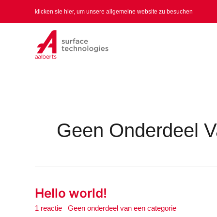
Ga
klicken sie hier, um unsere allgemeine website zu besuchen
naar
de
inhoud
Geen Onderdeel V
Hello world!
Hello
world!
1 reactie
/
Geen onderdeel van een categorie
/
MaRTiN